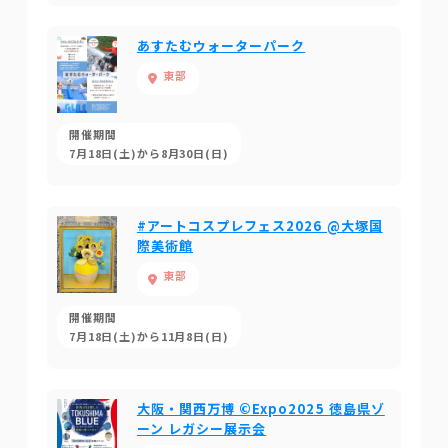
あすたむウォーターパーク
東部
開催期間
7月18日(土)から8月30日(日)
#アートコスプレフェス2026 @大塚国
際美術館
東部
開催期間
7月18日(土)から11月8日(日)
大阪・関西万博 ©Expo2025 徳島県ゾ
ーン レガシー展示会