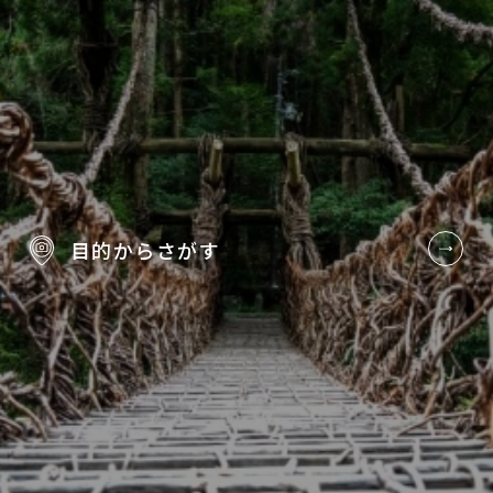
目的から
さがす