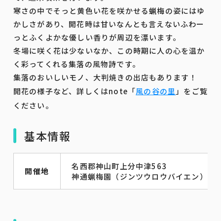
寒さの中でそっと黄色い花を咲かせる蝋梅の姿にはゆ
かしさがあり、開花時は甘いなんとも言えないふわー
っとふくよかな優しい香りが周辺を漂います。
冬場に咲く花は少ないなか、この時期に人の心を温か
く彩ってくれる集落の風物詩です。
集落のおいしいモノ、大判焼きの出店もあります！
開花の様子など、詳しくはnote「
風の谷の里
」をご覧
ください。
基本情報
名西郡神山町上分中津563
開催地
神通蝋梅園（ジンツウロウバイエン）・