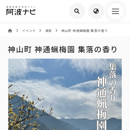
イベント
東部
神山町 神通蝋梅園 集落の香り
神山町 神通蝋梅園 集落の香り