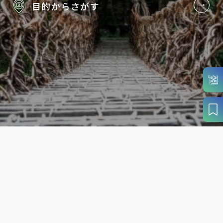
目的から
さがす