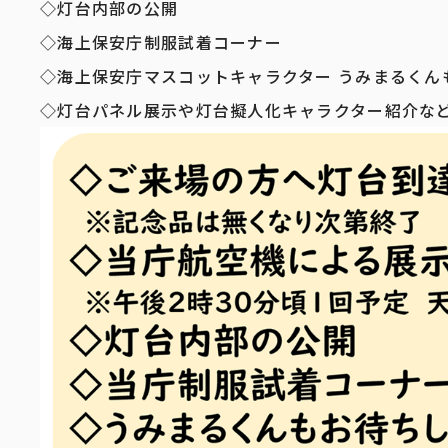
◇灯台内部の公開
◇海上保安庁制服試着コーナー
◇海上保安庁マスコットキャラクター うみまるくん
◇灯台パネル展示や灯台擬人化キャラクター紹介な