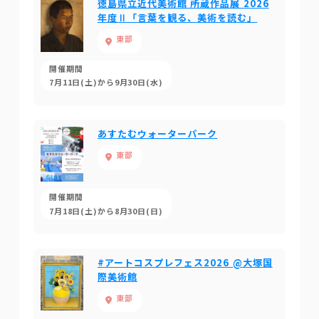
徳島県立近代美術館 所蔵作品展 2026
年度Ⅱ「言葉を観る、美術を読む」
東部
開催期間
7月11日(土)から9月30日(水)
あすたむウォーターパーク
東部
開催期間
7月18日(土)から8月30日(日)
#アートコスプレフェス2026 @大塚国
際美術館
東部