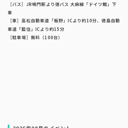
［バス］
JR
鳴門駅より徳バス 大麻線「ドイツ館」下
車
［車］高松自動車道「板野」
IC
より約
10
分、徳島自動
車道「藍住」
IC
より約
15
分
［駐車場］無料（100台）