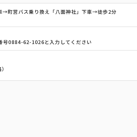
車→町営バス乗り換え「八面神社」下車→徒歩2分
0884-62-1026と入力してください
路）