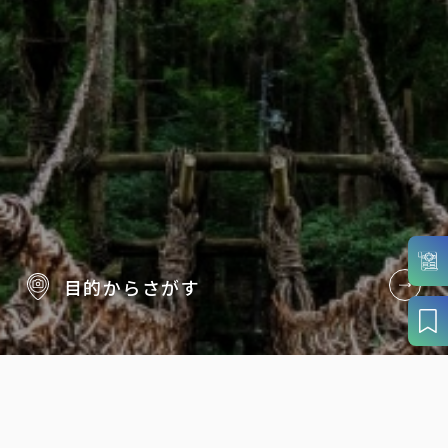
目的から
さがす