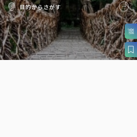
目的から
さがす