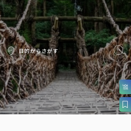
目的から
さがす