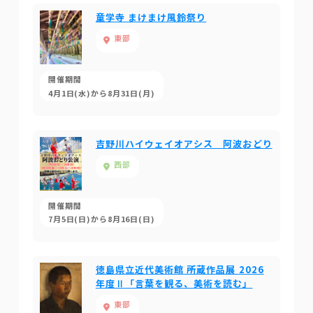
童学寺 まけまけ風鈴祭り
東部
開催期間
4月1日(水)から8月31日(月)
吉野川ハイウェイオアシス 阿波おどり
西部
開催期間
7月5日(日)から8月16日(日)
徳島県立近代美術館 所蔵作品展 2026
年度Ⅱ「言葉を観る、美術を読む」
東部