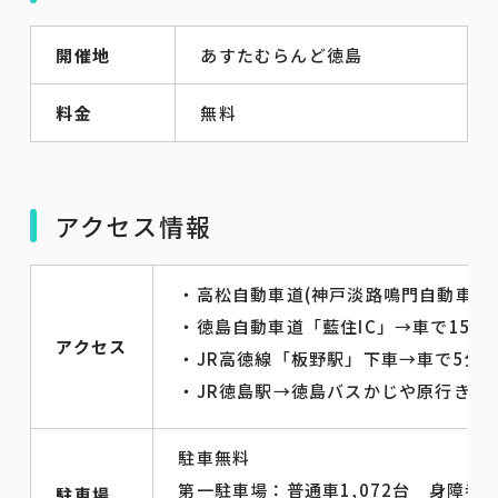
開催地
あすたむらんど徳島
料金
無料
アクセス情報
・高松自動車道(神戸淡路鳴門自動車道)
・徳島自動車道「藍住IC」→車で15分
アクセス
・JR高徳線「板野駅」下車→車で5分
・JR徳島駅→徳島バスかじや原行き 
駐車無料
第一駐車場：普通車1,072台 身障者用
駐車場