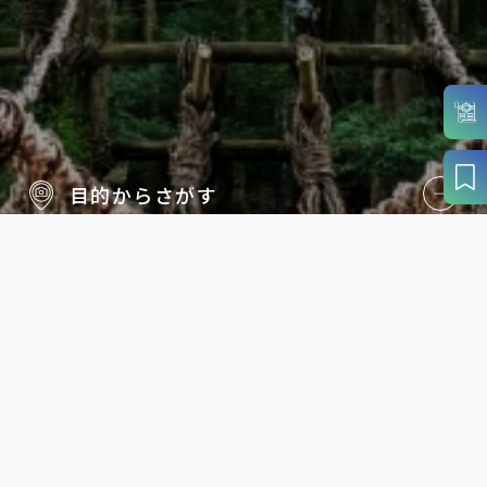
目的から
さがす