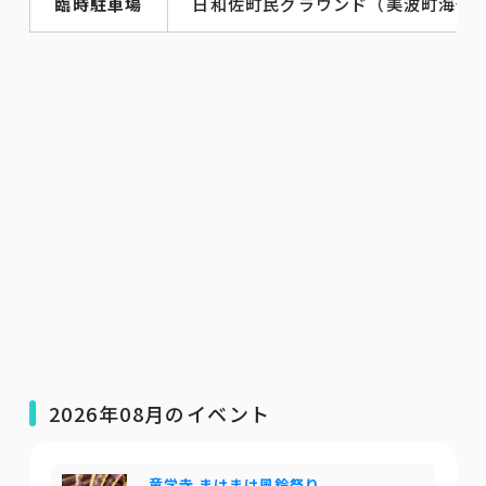
臨時駐車場
日和佐町民グラウンド（美波町海部郡
2026年08月のイベント
童学寺 まけまけ風鈴祭り