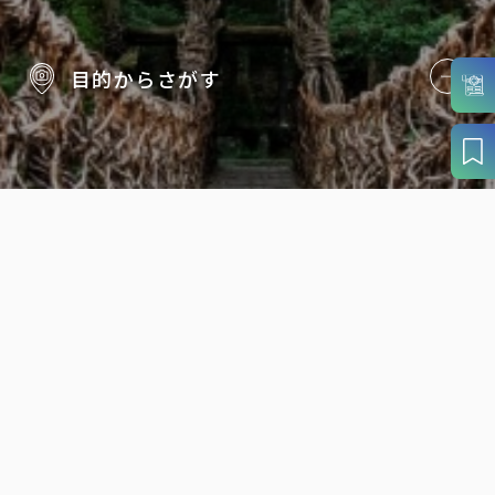
目的から
さがす