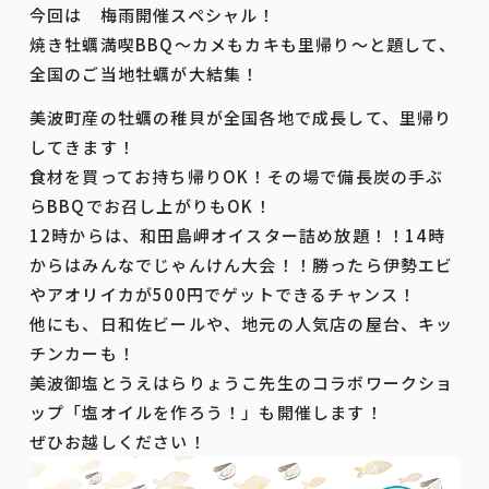
今回は 梅雨開催スペシャル！
焼き牡蠣満喫BBQ～カメもカキも里帰り～と題して、
全国のご当地牡蠣が大結集！
美波町産の牡蠣の稚貝が全国各地で成長して、里帰り
してきます！
食材を買ってお持ち帰りOK！その場で備長炭の手ぶ
らBBQでお召し上がりもOK！
12時からは、和田島岬オイスター詰め放題！！14時
からはみんなでじゃんけん大会！！勝ったら伊勢エビ
やアオリイカが500円でゲットできるチャンス！
他にも、日和佐ビールや、地元の人気店の屋台、キッ
チンカーも！
美波御塩とうえはらりょうこ先生のコラボワークショ
ップ「塩オイルを作ろう！」も開催します！
ぜひお越しください！