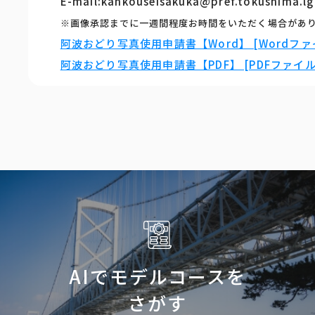
E-mail:kankouseisakuka@pref.tokushima.lg
※画像承認までに一週間程度お時間をいただく場合があ
阿波おどり写真使用申請書【Word】 [Wordファイ
阿波おどり写真使用申請書【PDF】 [PDFファイル／
AIでモデルコースを
さがす