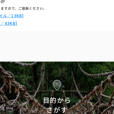
.jp
りますので、ご容赦ください。
ル／13KB]
43KB]
目的から
さがす