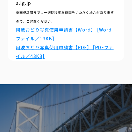
a.lg.jp
※画像承認までに一週間程度お時間をいただく場合があります
ので、ご容赦ください。
阿波おどり写真使用申請書【Word】 [Word
ファイル／13KB]
阿波おどり写真使用申請書【PDF】 [PDFファ
イル／43KB]