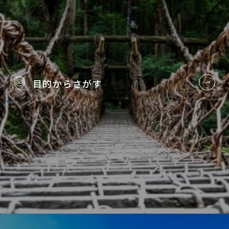
目的から
さがす