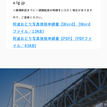
a.lg.jp
※画像承認までに一週間程度お時間をいただく場合があります
ので、ご容赦ください。
阿波おどり写真使用申請書【Word】 [Word
ファイル／13KB]
阿波おどり写真使用申請書【PDF】 [PDFファ
イル／43KB]