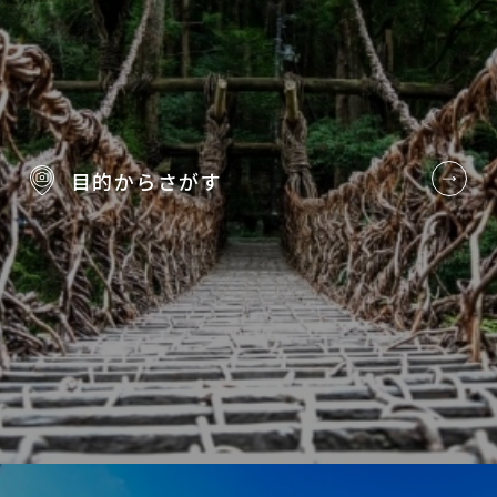
目的から
さがす