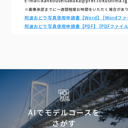
E-mail:kankouseisakuka@pref.tokushima.lg
※画像承認までに一週間程度お時間をいただく場合があ
阿波おどり写真使用申請書【Word】 [Wordファイ
阿波おどり写真使用申請書【PDF】 [PDFファイル／
AIでモデルコースを
さがす