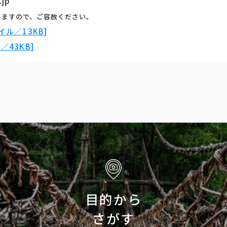
.jp
りますので、ご容赦ください。
ル／13KB]
43KB]
目的から
さがす