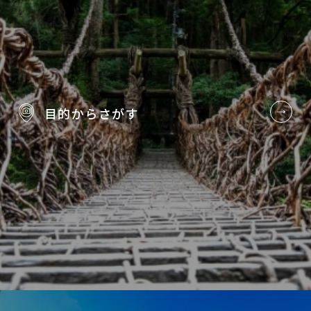
目的から
さがす