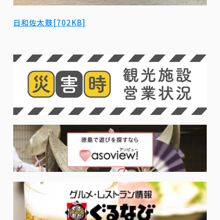
日和佐太鼓[702KB]