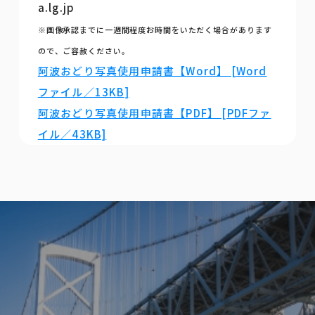
a.lg.jp
※画像承認までに一週間程度お時間をいただく場合があります
ので、ご容赦ください。
阿波おどり写真使用申請書【Word】 [Word
ファイル／13KB]
阿波おどり写真使用申請書【PDF】 [PDFファ
イル／43KB]