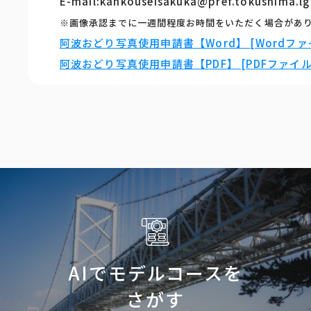
E-mail:kankouseisakuka@pref.tokushima.lg
※画像承認までに一週間程度お時間をいただく場合があ
阿波おどり写真使用申請書【Word】 [Wordファイ
阿波おどり写真使用申請書【PDF】 [PDFファイル／
AIでモデルコースを
さがす