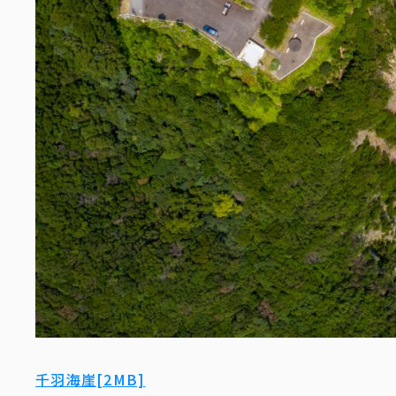
千羽海崖[2MB]