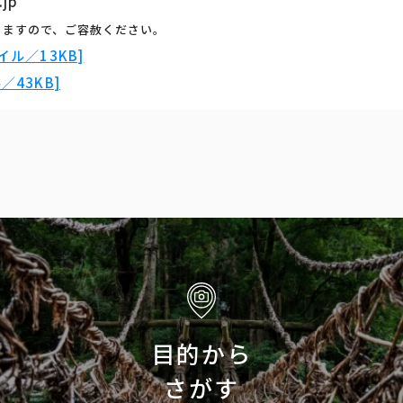
.jp
りますので、ご容赦ください。
ル／13KB]
43KB]
目的から
さがす