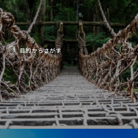
目的から
さがす