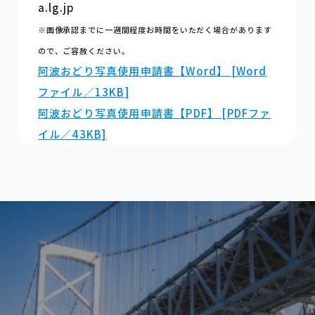
a.lg.jp
※画像承認までに一週間程度お時間をいただく場合があります
ので、ご容赦ください。
阿波おどり写真使用申請書【Word】 [Word
ファイル／13KB]
阿波おどり写真使用申請書【PDF】 [PDFファ
イル／43KB]