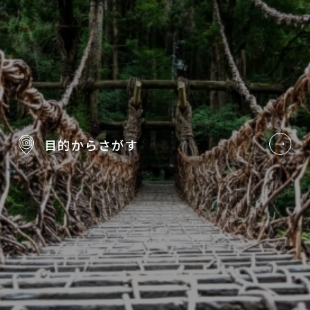
目的から
さがす