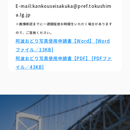
E-mail:kankouseisakuka@pref.tokushim
a.lg.jp
※画像承認までに一週間程度お時間をいただく場合があります
ので、ご容赦ください。
阿波おどり写真使用申請書【Word】 [Word
ファイル／13KB]
阿波おどり写真使用申請書【PDF】 [PDFファ
イル／43KB]