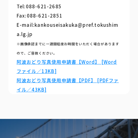
Tel:088-621-2685
Fax:088-621-2851
E-mail:kankouseisakuka@pref.tokushim
a.lg.jp
※画像承認までに一週間程度お時間をいただく場合があります
ので、ご容赦ください。
阿波おどり写真使用申請書【Word】 [Word
ファイル／13KB]
阿波おどり写真使用申請書【PDF】 [PDFファ
イル／43KB]