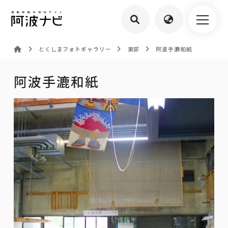
とくしまフォトギャラリー
東部
阿波手漉和紙
阿波手漉和紙