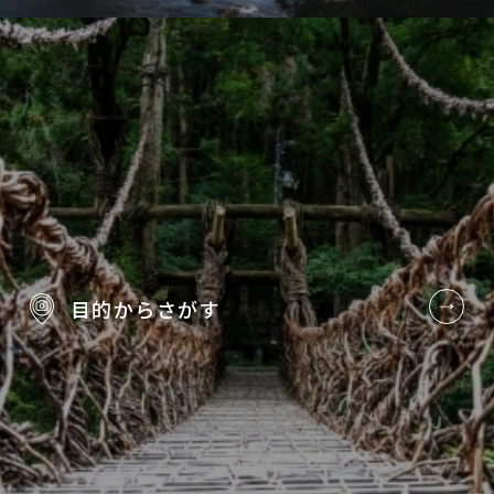
目的から
さがす