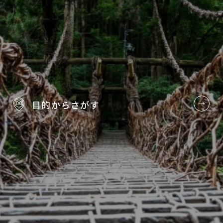
目的から
さがす