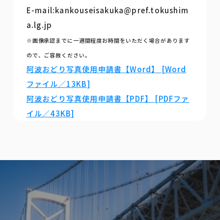
E-mail:kankouseisakuka@pref.tokushim
a.lg.jp
※画像承認までに一週間程度お時間をいただく場合があります
ので、ご容赦ください。
阿波おどり写真使用申請書【Word】 [Word
ファイル／13KB]
阿波おどり写真使用申請書【PDF】 [PDFファ
イル／43KB]