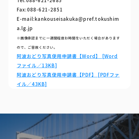
Tel:088-621-2685
Fax:088-621-2851
E-mail:kankouseisakuka@pref.tokushim
a.lg.jp
※画像承認までに一週間程度お時間をいただく場合があります
ので、ご容赦ください。
阿波おどり写真使用申請書【Word】 [Word
ファイル／13KB]
阿波おどり写真使用申請書【PDF】 [PDFファ
イル／43KB]