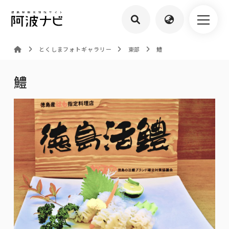
とくしまフォトギャラリー
東部
鱧
鱧