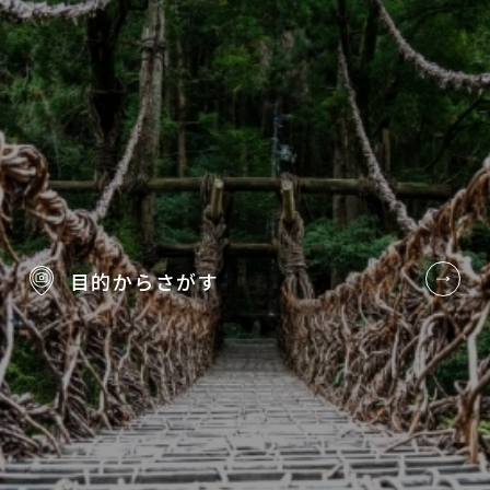
目的から
さがす