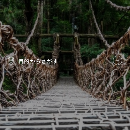
目的から
さがす