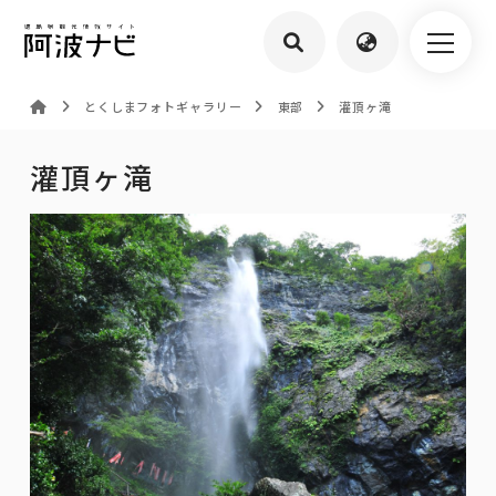
とくしまフォトギャラリー
東部
灌頂ヶ滝
灌頂ヶ滝