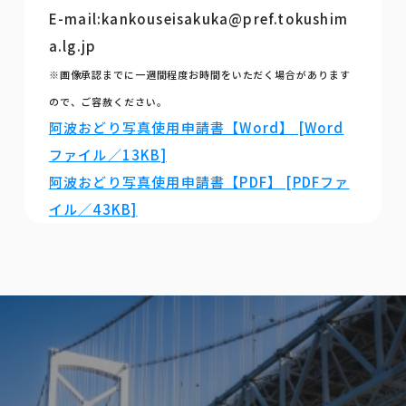
E-mail:kankouseisakuka@pref.tokushim
a.lg.jp
※画像承認までに一週間程度お時間をいただく場合があります
ので、ご容赦ください。
阿波おどり写真使用申請書【Word】 [Word
ファイル／13KB]
阿波おどり写真使用申請書【PDF】 [PDFファ
イル／43KB]