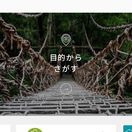
目的から
さがす