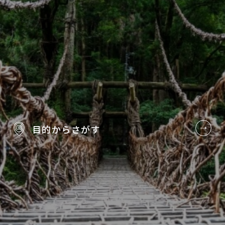
目的から
さがす