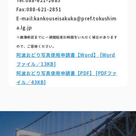
Tel:088-621-2685
Fax:088-621-2851
E-mail:kankouseisakuka@pref.tokushim
a.lg.jp
※画像承認までに一週間程度お時間をいただく場合があります
ので、ご容赦ください。
阿波おどり写真使用申請書【Word】 [Word
ファイル／13KB]
阿波おどり写真使用申請書【PDF】 [PDFファ
イル／43KB]