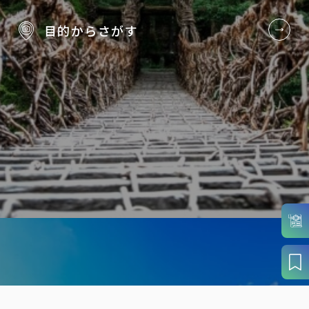
目的から
さがす