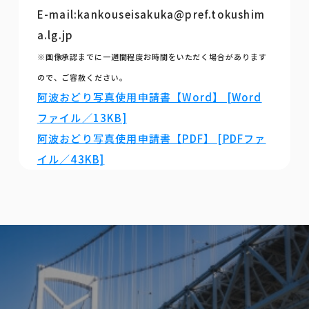
E-mail:kankouseisakuka@pref.tokushim
a.lg.jp
※画像承認までに一週間程度お時間をいただく場合があります
ので、ご容赦ください。
阿波おどり写真使用申請書【Word】 [Word
ファイル／13KB]
阿波おどり写真使用申請書【PDF】 [PDFファ
イル／43KB]