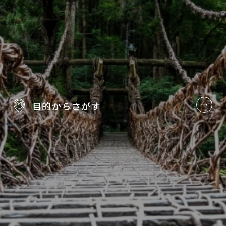
目的から
さがす