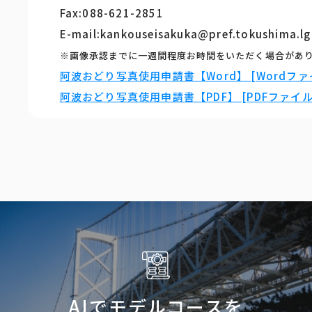
Fax:088-621-2851
E-mail:kankouseisakuka@pref.tokushima.lg
※画像承認までに一週間程度お時間をいただく場合があ
阿波おどり写真使用申請書【Word】 [Wordファイ
阿波おどり写真使用申請書【PDF】 [PDFファイル／
AIでモデルコースを