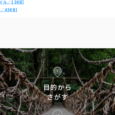
ル／13KB]
43KB]
目的から
さがす