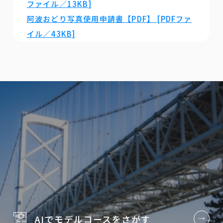
ファイル／13KB]
阿波おどり写真使用申請書【PDF】 [PDFファ
イル／43KB]
AIでモデルコースを
さがす