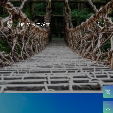
目的から
さがす