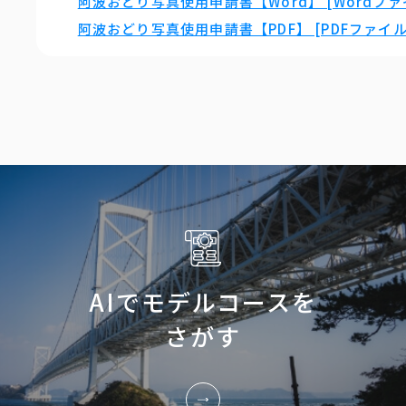
阿波おどり写真使用申請書【Word】 [Wordファイ
阿波おどり写真使用申請書【PDF】 [PDFファイル／
AIでモデルコースを
さがす