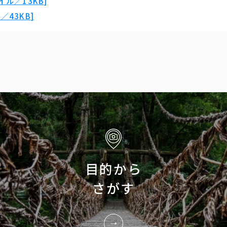
ル／13KB]
43KB]
目的から
さがす