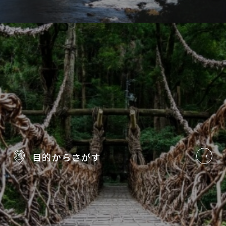
目的から
さがす