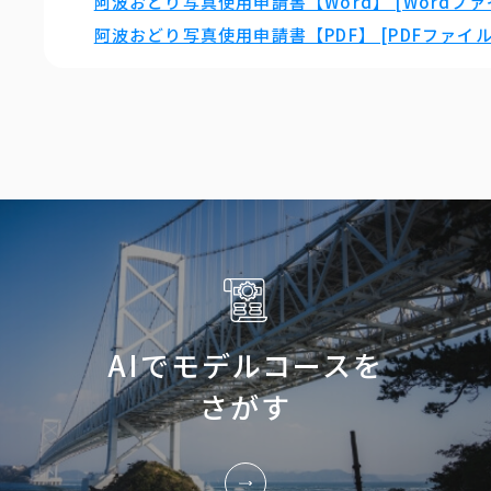
阿波おどり写真使用申請書【Word】 [Wordファイ
阿波おどり写真使用申請書【PDF】 [PDFファイル／
AIでモデルコースを
さがす