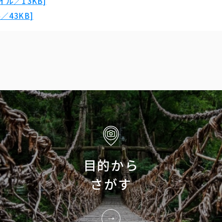
ル／13KB]
43KB]
目的から
さがす