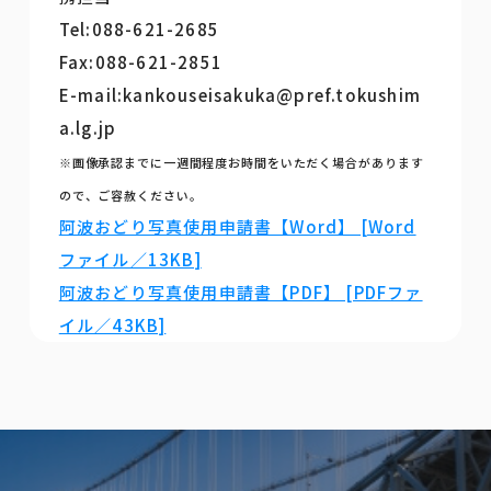
Tel:088-621-2685
Fax:088-621-2851
E-mail:kankouseisakuka@pref.tokushim
a.lg.jp
※画像承認までに一週間程度お時間をいただく場合があります
ので、ご容赦ください。
阿波おどり写真使用申請書【Word】 [Word
ファイル／13KB]
阿波おどり写真使用申請書【PDF】 [PDFファ
イル／43KB]