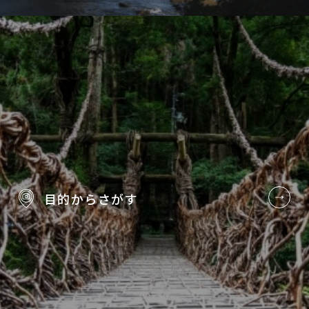
目的から
さがす