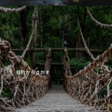
目的から
さがす