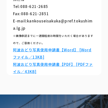
Tel:088-621-2685
Fax:088-621-2851
E-mail:kankouseisakuka@pref.tokushim
a.lg.jp
※画像承認までに一週間程度お時間をいただく場合があります
ので、ご容赦ください。
阿波おどり写真使用申請書【Word】 [Word
ファイル／13KB]
阿波おどり写真使用申請書【PDF】 [PDFファ
イル／43KB]