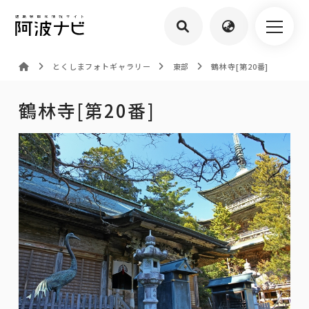
とくしまフォトギャラリー
東部
鶴林寺[第20番]
鶴林寺[第20番]