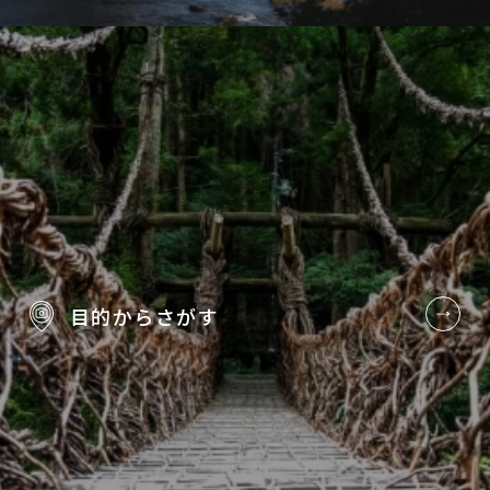
目的から
さがす