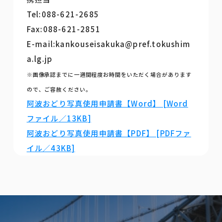
Tel:088-621-2685
Fax:088-621-2851
E-mail:kankouseisakuka@pref.tokushim
a.lg.jp
※画像承認までに一週間程度お時間をいただく場合があります
ので、ご容赦ください。
阿波おどり写真使用申請書【Word】 [Word
ファイル／13KB]
阿波おどり写真使用申請書【PDF】 [PDFファ
イル／43KB]