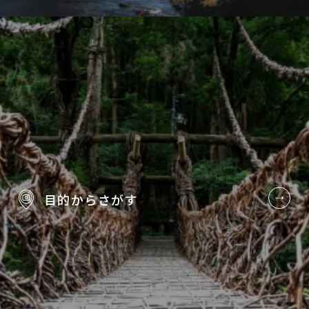
目的から
さがす