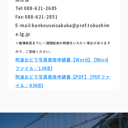
Tel:088-621-2685
Fax:088-621-2851
E-mail:kankouseisakuka@pref.tokushim
a.lg.jp
※画像承認までに一週間程度お時間をいただく場合があります
ので、ご容赦ください。
阿波おどり写真使用申請書【Word】 [Word
ファイル／13KB]
阿波おどり写真使用申請書【PDF】 [PDFファ
イル／43KB]