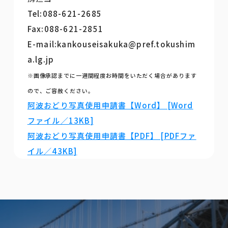
Tel:088-621-2685
Fax:088-621-2851
E-mail:kankouseisakuka@pref.tokushim
a.lg.jp
※画像承認までに一週間程度お時間をいただく場合があります
ので、ご容赦ください。
阿波おどり写真使用申請書【Word】 [Word
ファイル／13KB]
阿波おどり写真使用申請書【PDF】 [PDFファ
イル／43KB]