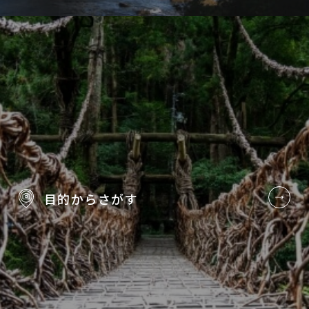
目的から
さがす