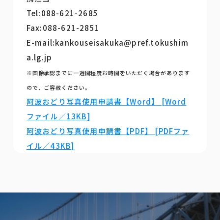
Tel:088-621-2685
Fax:088-621-2851
E-mail:kankouseisakuka@pref.tokushim
a.lg.jp
※画像承認までに一週間程度お時間をいただく場合があります
ので、ご容赦ください。
阿波おどり写真使用申請書【Word】 [Word
ファイル／13KB]
阿波おどり写真使用申請書【PDF】 [PDFファ
イル／43KB]