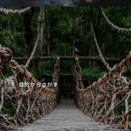
目的から
さがす