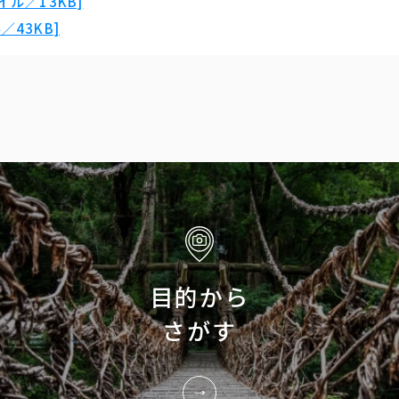
ル／13KB]
43KB]
目的から
さがす