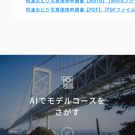
阿波おどり写真使用申請書【Word】 [Wordファイ
阿波おどり写真使用申請書【PDF】 [PDFファイル／
AIでモデルコースを
さがす