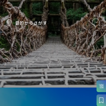
目的から
さがす