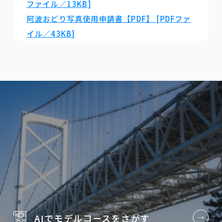
ファイル／13KB]
阿波おどり写真使用申請書【PDF】 [PDFファ
イル／43KB]
AIでモデルコースを
さがす