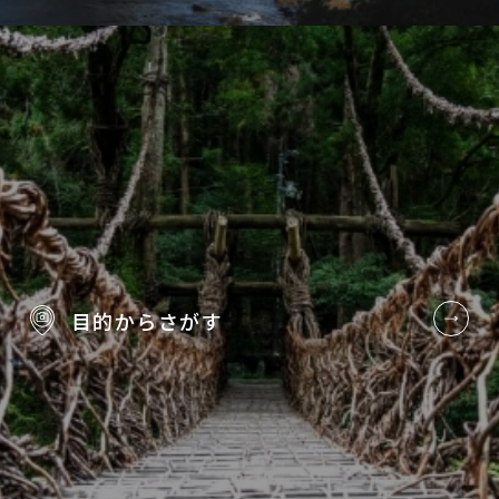
目的から
さがす