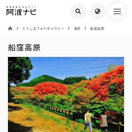
とくしまフォトギャラリー
東部
船窪高原
船窪高原