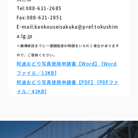
Tel:088-621-2685
Fax:088-621-2851
E-mail:kankouseisakuka@pref.tokushim
a.lg.jp
※画像承認までに一週間程度お時間をいただく場合があります
ので、ご容赦ください。
阿波おどり写真使用申請書【Word】 [Word
ファイル／13KB]
阿波おどり写真使用申請書【PDF】 [PDFファ
イル／43KB]