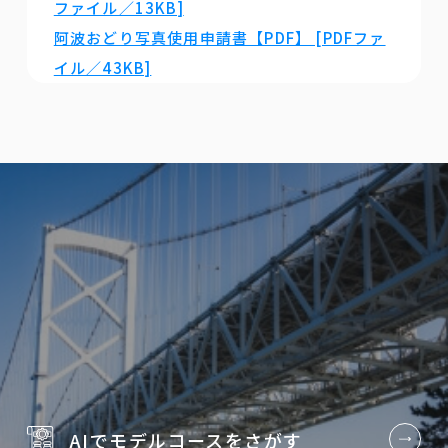
ファイル／13KB]
阿波おどり写真使用申請書【PDF】 [PDFファ
イル／43KB]
AIでモデルコースを
さがす