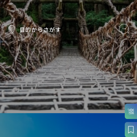
目的から
さがす