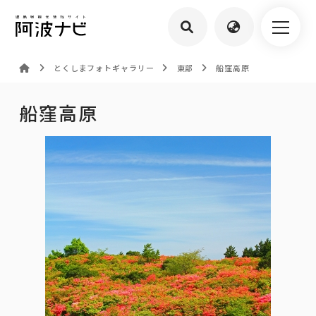
とくしまフォトギャラリー
東部
船窪高原
船窪高原