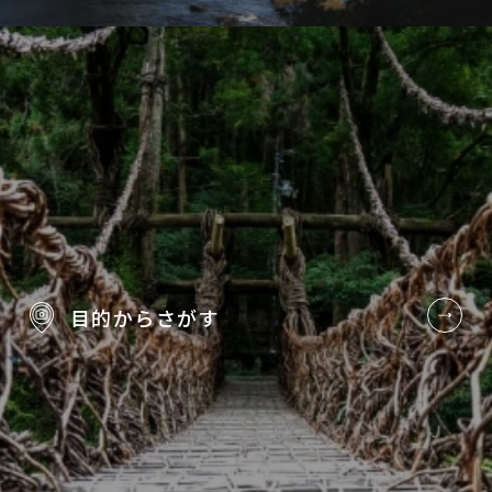
目的から
さがす