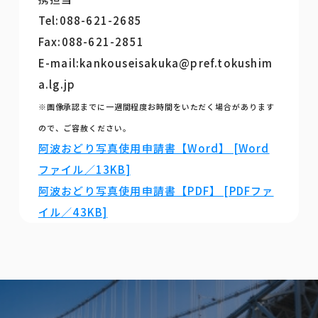
Tel:088-621-2685
Fax:088-621-2851
E-mail:kankouseisakuka@pref.tokushim
a.lg.jp
※画像承認までに一週間程度お時間をいただく場合があります
ので、ご容赦ください。
阿波おどり写真使用申請書【Word】 [Word
ファイル／13KB]
阿波おどり写真使用申請書【PDF】 [PDFファ
イル／43KB]