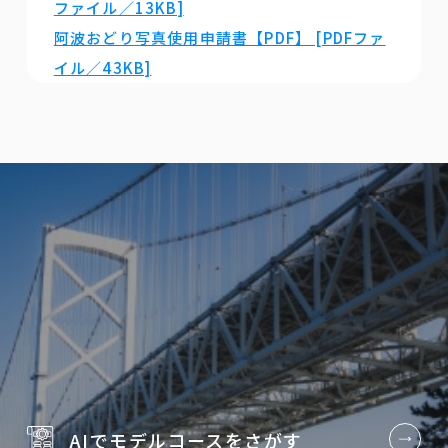
ファイル／13KB]
阿波おどり写真使用申請書【PDF】 [PDFファ
イル／43KB]
AIでモデルコースを
さがす