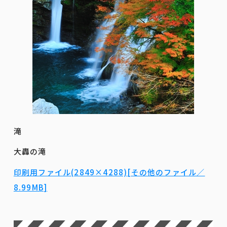
滝
大轟の滝
印刷用ファイル(2849×4288)[その他のファイル／
8.99MB]