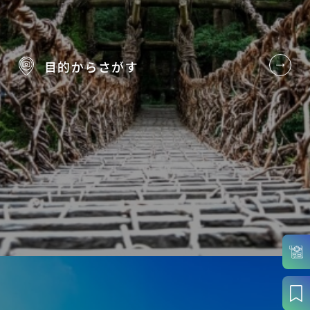
目的から
さがす