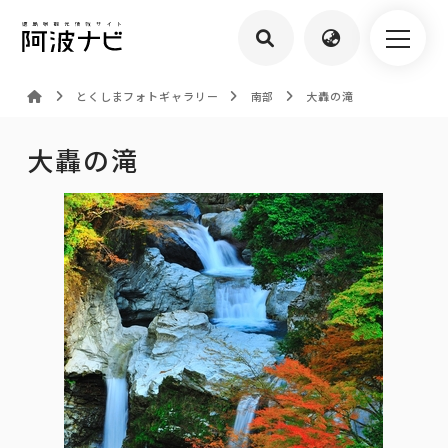
とくしまフォトギャラリー
南部
大轟の滝
大轟の滝