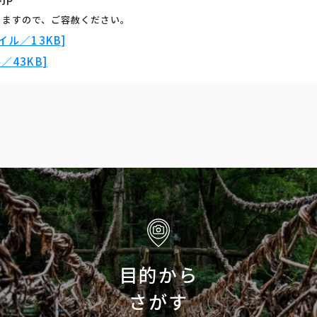
りますので、ご容赦ください。
ル／13KB]
43KB]
目的から
さがす