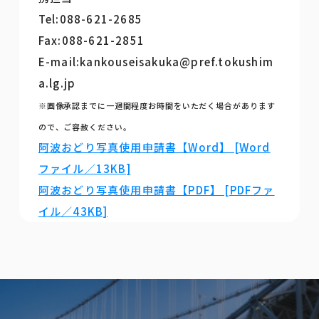
Tel:088-621-2685
Fax:088-621-2851
E-mail:kankouseisakuka@pref.tokushim
a.lg.jp
※画像承認までに一週間程度お時間をいただく場合があります
ので、ご容赦ください。
阿波おどり写真使用申請書【Word】 [Word
ファイル／13KB]
阿波おどり写真使用申請書【PDF】 [PDFファ
イル／43KB]