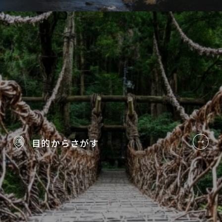
目的から
さがす