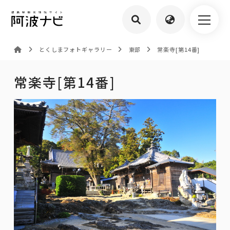
とくしまフォトギャラリー
東部
常楽寺[第14番]
常楽寺[第14番]