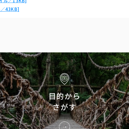
ル／13KB]
43KB]
目的から
さがす