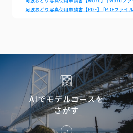
阿波おどり写真使用申請書【Word】 [Wordファイ
阿波おどり写真使用申請書【PDF】 [PDFファイル／
AIでモデルコースを
さがす