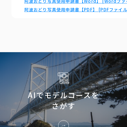
阿波おどり写真使用申請書【Word】 [Wordファイ
阿波おどり写真使用申請書【PDF】 [PDFファイル／
AIでモデルコースを
さがす