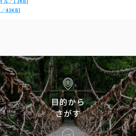
ル／13KB]
43KB]
目的から
さがす